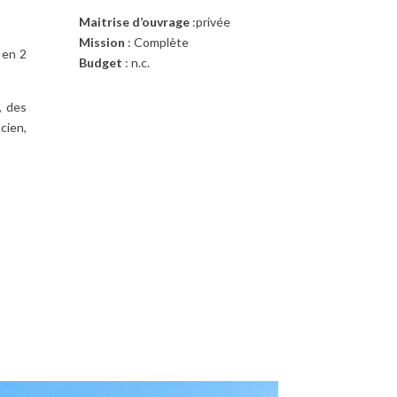
Maitrise d’ouvrage
:privée
Mission
: Complète
 en 2
Budget
: n.c.
, des
cien,